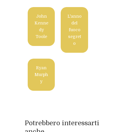
John
L'anno
Kenne
del
dy
fuoco
Toole
segret
o
Ryan
Murph
y
Potrebbero interessarti
anche