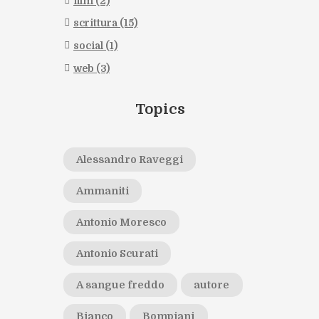
film
(2)
scrittura
(15)
social
(1)
web
(3)
Topics
Alessandro Raveggi
Ammaniti
Antonio Moresco
Antonio Scurati
A sangue freddo
autore
Bianco
Bompiani