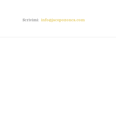
Scrivimi:
info@jacopozonca.com
Bull Mountain: la
maledizione della
montagna
Giugno 25, 2025