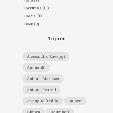
film
(2)
scrittura
(15)
social
(1)
web
(3)
Topics
Alessandro Raveggi
Ammaniti
Antonio Moresco
Antonio Scurati
A sangue freddo
autore
Bianco
Bompiani