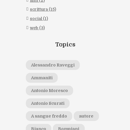
film
(2)
scrittura
(15)
social
(1)
web
(3)
Topics
Alessandro Raveggi
Ammaniti
Antonio Moresco
Antonio Scurati
A sangue freddo
autore
Bianco
Bompiani