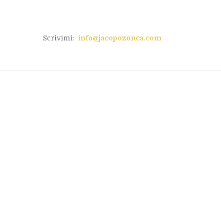
Scrivimi:
info@jacopozonca.com
Works: il lavoro secondo
Vitaliano Trevisan
Marzo 13, 2023