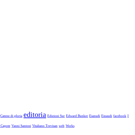
editoria
Catene di gloria
Edizioni Sur
Edward Bunker
Eianudi
Einaudi
facebook
I
 Capote
Vanni Santoni
Vitaliano Trevisan
web
Works