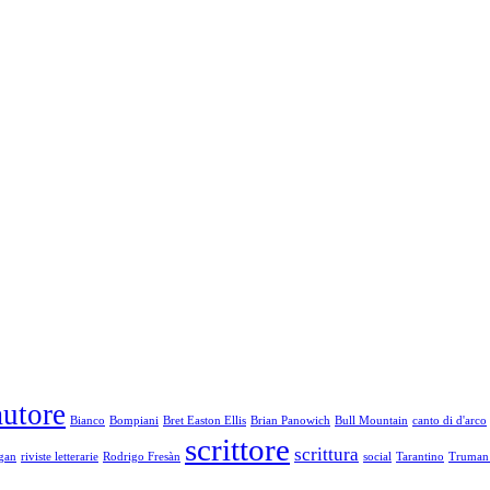
autore
Bianco
Bompiani
Bret Easton Ellis
Brian Panowich
Bull Mountain
canto di d'arco
scrittore
scrittura
gan
riviste letterarie
Rodrigo Fresàn
social
Tarantino
Truman