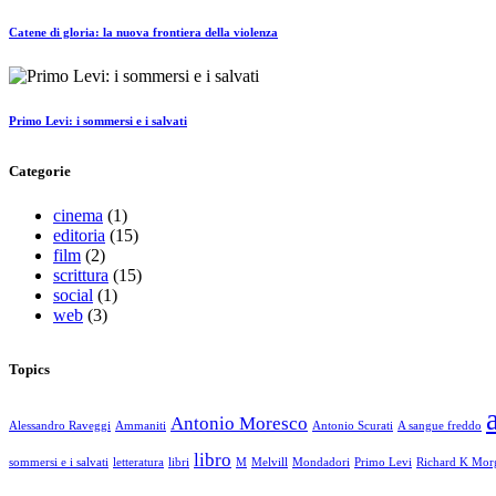
Catene di gloria: la nuova frontiera della violenza
Primo Levi: i sommersi e i salvati
Categorie
cinema
(1)
editoria
(15)
film
(2)
scrittura
(15)
social
(1)
web
(3)
Topics
Antonio Moresco
Alessandro Raveggi
Ammaniti
Antonio Scurati
A sangue freddo
libro
sommersi e i salvati
letteratura
libri
M
Melvill
Mondadori
Primo Levi
Richard K Mor