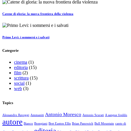
Catene di gloria: la nuova frontiera della violenza
Primo Levi: i sommersi e i salvati
Categorie
cinema
(1)
editoria
(15)
film
(2)
scrittura
(15)
social
(1)
web
(3)
Topics
Antonio Moresco
Alessandro Raveggi
Ammaniti
Antonio Scurati
A sangue freddo
autore
Bianco
Bompiani
Bret Easton Ellis
Brian Panowich
Bull Mountain
canto di
editoria