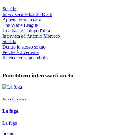
Sul filo
Intervista a Edoardo Rialti
Appena torno a casa
The White League
Una battaglia dopo l'altra
Intervista ad Antonio Moresco
Sul filo
Dentro lo stesso sogno
Perchè è divertente
Il detective sonnambulo
Potrebbero interessarti anche
Articolo, Rivista
La fuga
La fuga
Scopri