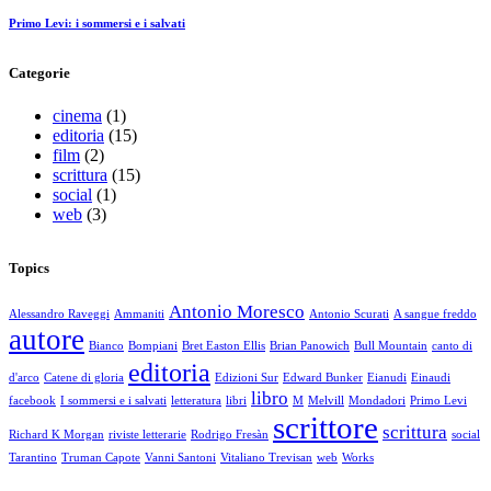
Primo Levi: i sommersi e i salvati
Categorie
cinema
(1)
editoria
(15)
film
(2)
scrittura
(15)
social
(1)
web
(3)
Topics
Antonio Moresco
Alessandro Raveggi
Ammaniti
Antonio Scurati
A sangue freddo
autore
Bianco
Bompiani
Bret Easton Ellis
Brian Panowich
Bull Mountain
canto di
editoria
d'arco
Catene di gloria
Edizioni Sur
Edward Bunker
Eianudi
Einaudi
libro
facebook
I sommersi e i salvati
letteratura
libri
M
Melvill
Mondadori
Primo Levi
scrittore
scrittura
Richard K Morgan
riviste letterarie
Rodrigo Fresàn
social
Tarantino
Truman Capote
Vanni Santoni
Vitaliano Trevisan
web
Works